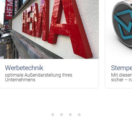
chnik
Stempel
ßendarstellung Ihres
Mit diesem Produkt stem
ens
sicher – nämlich dokum