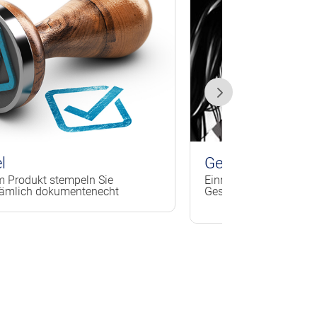
Geschenke
peln Sie
Einmalige und individuelle
entenecht
Geschenke für jeden Anlass