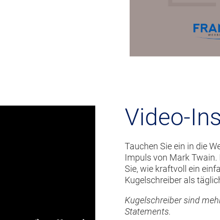
Video-Ins
Tauchen Sie ein in die W
Impuls von Mark Twain. I
Sie, wie kraftvoll ein ei
Kugelschreiber als tägli
Kugelschreiber sind meh
Statements.