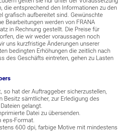
Zudem gelten sie nur unter der Voraussetzung
en, die entsprechend den Informationen zu den
 grafisch aufbereitet sind. Gewünschte
che Bearbeitungen werden von FRANA
z in Rechnung gestellt. Die Preise für
rfen, die wir weder voraussagen noch
r uns kurzfristige Änderungen unserer
nten bedingten Erhöhungen die zeitlich nach
 des Geschäfts eintreten, gehen zu Lasten
bers
rt, so hat der Auftraggeber sicherzustellen,
 Besitz sämtlicher, zur Erledigung des
 Dateien gelangt.
mprimierte Datei zu übersenden.
im eps-Format.
tens 600 dpi, farbige Motive mit mindestens