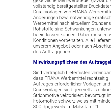
gesetzliche Mehrwertsteuer (MwSt.). 
vollständig bereitgestellter Druckdat
Druckvorlagen von FRANA Werbemittel
Änderungen bzw. notwendige grafis
Werbemittel nach aktuellem Stundensat
Rohstoffe sind Schwankungen unterwo
beeinflussen können. Daher müssen wi
Konditionen vorbehalten. Alle Liefera
unserem Angebot oder nach Abschluss
des Auftraggebers.
Mitwirkungspflichten des Auftragge
Sind vertraglich Lieferfristen vereinba
dass FRANA Werbemittel rechtzeitig in
Auftrages erforderlicher Vorlagen und
Druckvorlagen sind generell als unko
Strichmotive vektorisiert, bevorzugt 
Fotomotive schwarz-weiss mit mindes
300 dpi, jeweils im Maßstab 1:1.